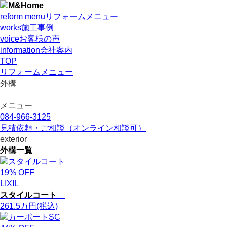
reform menu
リフォームメニュー
works
施工事例
voice
お客様の声
information
会社案内
TOP
リフォームメニュー
外構
メニュー
084-966-3125
見積依頼・ご相談
（オンライン相談可）
exterior
外構
一覧
19
% OFF
LIXIL
スタイルコート
261.5
万円
(税込)