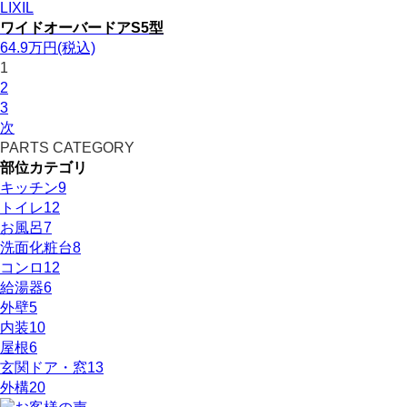
LIXIL
ワイドオーバードアS5型
64.9
万円
(税込)
1
2
3
次
PARTS CATEGORY
部位カテゴリ
キッチン
9
トイレ
12
お風呂
7
洗面化粧台
8
コンロ
12
給湯器
6
外壁
5
内装
10
屋根
6
玄関ドア・窓
13
外構
20