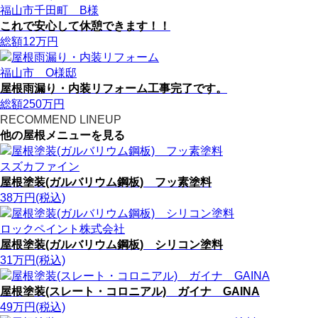
福山市千田町 B様
これで安心して休憩できます！！
総額
12
万円
福山市 O様邸
屋根雨漏り・内装リフォーム工事完了です。
総額
250
万円
RECOMMEND LINEUP
他の屋根メニューを見る
スズカファイン
屋根塗装(ガルバリウム鋼板) フッ素塗料
38
万円
(税込)
ロックペイント株式会社
屋根塗装(ガルバリウム鋼板) シリコン塗料
31
万円
(税込)
屋根塗装(スレート・コロニアル) ガイナ GAINA
49
万円
(税込)