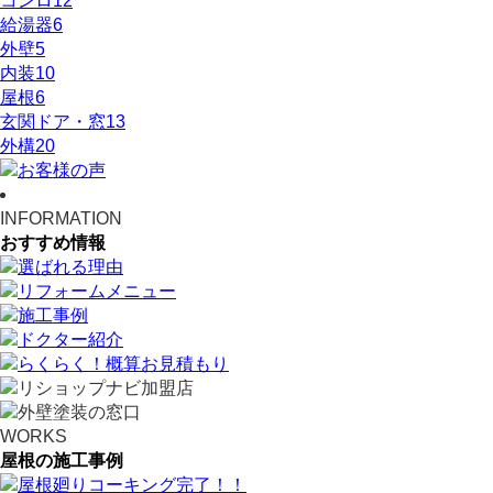
コンロ
12
給湯器
6
外壁
5
内装
10
屋根
6
玄関ドア・窓
13
外構
20
INFORMATION
おすすめ情報
WORKS
屋根の施工事例