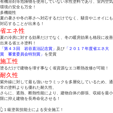
有機溶剤等危険物を使用していない水性塗料であり、室内空気
環境の安全も万全！
多機能性
夏の暑さや冬の寒さへ対応するだけでなく、騒音やニオイにも
対応することが出来る！
省エネ性
夏の冷房に対する効果だけでなく、冬の暖房効果も格段に改善
出来る省エネ塗料！
「第４３回 岩谷直治記念賞」
及び
「２０１７年度省エネ大
賞 審査委員会特別賞」
を受賞
施工性
塗るだけで建物を壊す事なく省資源なエコ断熱改修が可能！
耐久性
紫外線に対して最も強いセラミックを多層化しているため、通
常の塗料よりも優れた耐久性、
さらに、遮熱、断熱性能により、建物自体の膨張、収縮を最小
限に抑え建物を長寿命化させる！
👆１級塗装技能士による安全施工！