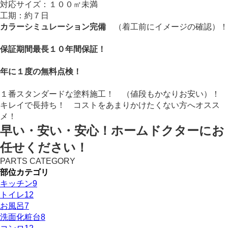
対応サイズ：１００㎡未満
工期：約７日
カラーシミュレーション完備
（着工前にイメージの確認）！
保証期間最長１０年間保証！
年に１度の無料点検！
１番スタンダードな塗料施工！ （値段もかなりお安い）！
キレイで長持ち！ コストをあまりかけたくない方へオスス
メ！
早い・安い・安心！ホームドクターにお
任せください！
PARTS CATEGORY
部位カテゴリ
キッチン
9
トイレ
12
お風呂
7
洗面化粧台
8