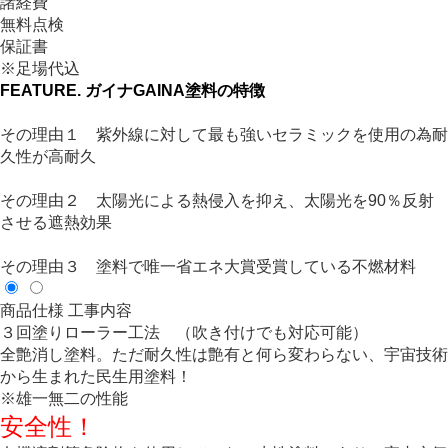
諸経費
無料点検
保証書
※足場代込
FEATURE.
ガイナGAINA塗料の特徴
その理由１ 紫外線に対して最も強いセラミックを使用の為耐
久性が高耐久
その理由２ 太陽光による熱侵入を抑え、太陽光を90％反射
させる遮熱効果
その理由３ 塗料で唯一省エネ大賞受賞している不燃材料
商品仕様
工事内容
３回塗りローラー工法 （吹き付けでも対応可能）
全艶消し塗料。ただ耐久性は艶有と何ら変わらない、宇宙技術
から生まれた民生用塗料！
※雄一無二の性能
安全性！