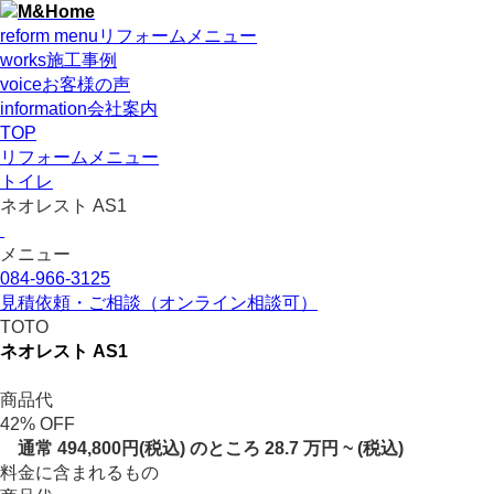
reform menu
リフォームメニュー
works
施工事例
voice
お客様の声
information
会社案内
TOP
リフォームメニュー
トイレ
ネオレスト AS1
メニュー
084-966-3125
見積依頼・ご相談
（オンライン相談可）
TOTO
ネオレスト AS1
商品代
42
%
OFF
通常 494,800円(税込) のところ
28.7
万円 ~
(税込)
料金に含まれるもの