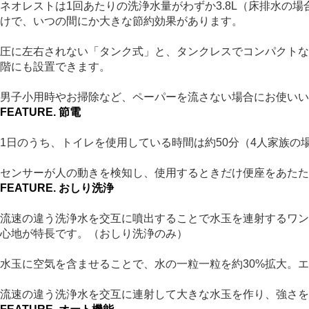
ネオレストは1回あたりの洗浄水量がわずか3.8L（床排水の場
けで、いつの間にか大きな節約効果があります。
圧に左右されない「タンク式」と、タンクレスでコンパクトな
階にも設置できます。
男子小用時やお掃除など、ペーパーを流さない場合にお使いい
FEATURE.
節電
1日のうち、トイレを使用している時間は約50分（4人家族
センサーが人の動きを検知し、使用するときだけ便座をあたため
FEATURE.
おしり洗浄
流速の違う洗浄水を交互に噴出することで水玉を連射するワン
心地が特長です。（おしり洗浄のみ）
水玉に空気を含ませることで、水の一粒一粒を約30%拡大。
流速の違う洗浄水を交互に連射して大きな水玉を作り、強さを