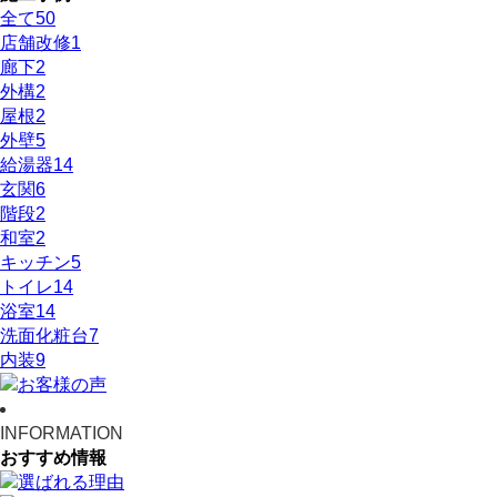
全て
50
店舗改修
1
廊下
2
外構
2
屋根
2
外壁
5
給湯器
14
玄関
6
階段
2
和室
2
キッチン
5
トイレ
14
浴室
14
洗面化粧台
7
内装
9
INFORMATION
おすすめ情報