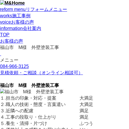
reform menu
リフォームメニュー
works
施工事例
voice
お客様の声
information
会社案内
TOP
お客様の声
福山市 M様 外壁塗装工事
メニュー
084-966-3125
見積依頼・ご相談
（オンライン相談可）
福山市 M様 外壁塗装工事
１.担当の印象・対応・提案 大満足
２.職人の技術・態度・言葉遣い 大満足
３.近隣への配慮 満足
４.工事の段取り・仕上がり 満足
５.養生・清掃・片づけ ふつう