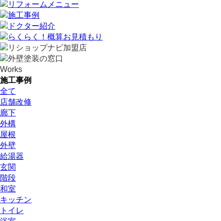
Works
施工事例
全て
店舗改修
廊下
外構
屋根
外壁
給湯器
玄関
階段
和室
キッチン
トイレ