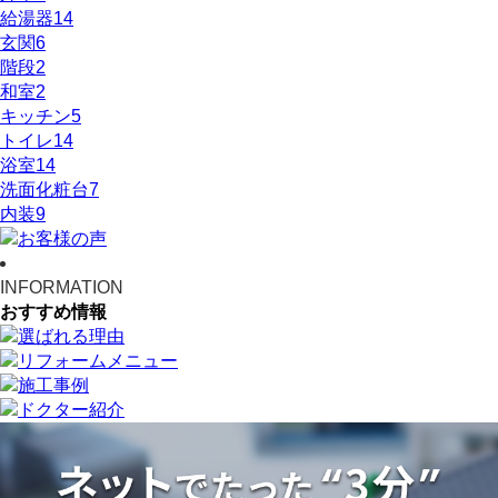
給湯器
14
玄関
6
階段
2
和室
2
キッチン
5
トイレ
14
浴室
14
洗面化粧台
7
内装
9
INFORMATION
おすすめ情報