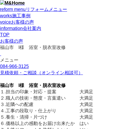
reform menu
リフォームメニュー
works
施工事例
voice
お客様の声
information
会社案内
TOP
お客様の声
福山市 I様 浴室・脱衣室改修
メニュー
084-966-3125
見積依頼・ご相談
（オンライン相談可）
福山市 I様 浴室・脱衣室改修
１.担当の印象・対応・提案 大満足
２.職人の技術・態度・言葉遣い 大満足
３.近隣への配慮 大満足
４.工事の段取り・仕上がり 大満足
５.養生・清掃・片づけ 大満足
６.価格以上の感動をお届け出来たか はい