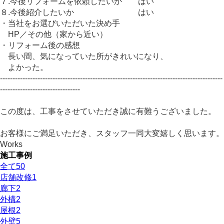
７.今後リフォームを依頼したいか はい
８.今後紹介したいか はい
・当社をお選びいただいた決め手
HP／その他（家から近い）
・リフォーム後の感想
長い間、気になっていた所がきれいになり、
よかった。
-----------------------------------------------------------------------------------------
--------------------------------
この度は、工事をさせていただき誠に有難うございました。
お客様にご満足いただき、スタッフ一同大変嬉しく思います。
Works
施工事例
全て
50
店舗改修
1
廊下
2
外構
2
屋根
2
外壁
5