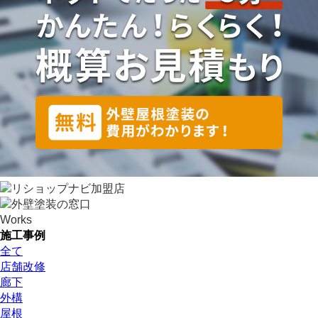
Works
施工事例
全て
店舗改修
廊下
外構
屋根