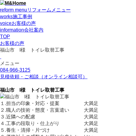
reform menu
リフォームメニュー
works
施工事例
voice
お客様の声
information
会社案内
TOP
お客様の声
福山市 I様 トイレ取替工事
メニュー
084-966-3125
見積依頼・ご相談
（オンライン相談可）
福山市 I様 トイレ取替工事
１.担当の印象・対応・提案 大満足
２.職人の技術・態度・言葉遣い 大満足
３.近隣への配慮 大満足
４.工事の段取り・仕上がり 大満足
５.養生・清掃・片づけ 大満足