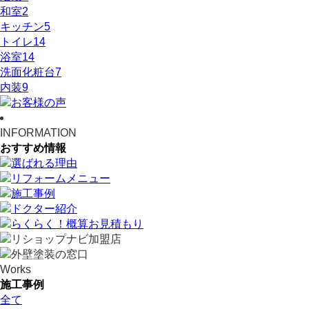
和室
2
キッチン
5
トイレ
14
浴室
14
洗面化粧台
7
内装
9
INFORMATION
おすすめ情報
Works
施工事例
全て