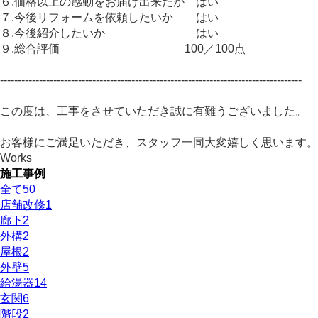
６.価格以上の感動をお届け出来たか はい
７.今後リフォームを依頼したいか はい
８.今後紹介したいか はい
９.総合評価 100／100点
-------------------------------------------------------------------------------------
この度は、工事をさせていただき誠に有難うございました。
お客様にご満足いただき、スタッフ一同大変嬉しく思い
Works
施工事例
全て
50
店舗改修
1
廊下
2
外構
2
屋根
2
外壁
5
給湯器
14
玄関
6
階段
2