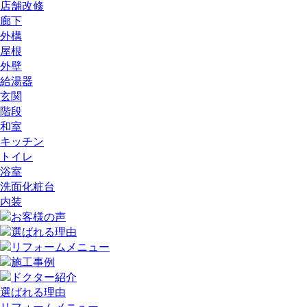
店舗改修
廊下
外構
屋根
外壁
給湯器
玄関
階段
和室
キッチン
トイレ
浴室
洗面化粧台
内装
選ばれる理由