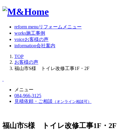
reform menu
リフォームメニュー
works
施工事例
voice
お客様の声
information
会社案内
TOP
お客様の声
福山市S様 トイレ改修工事1F・2F
メニュー
084-966-3125
見積依頼・ご相談
（オンライン相談可）
福山市S様 トイレ改修工事1F・2F