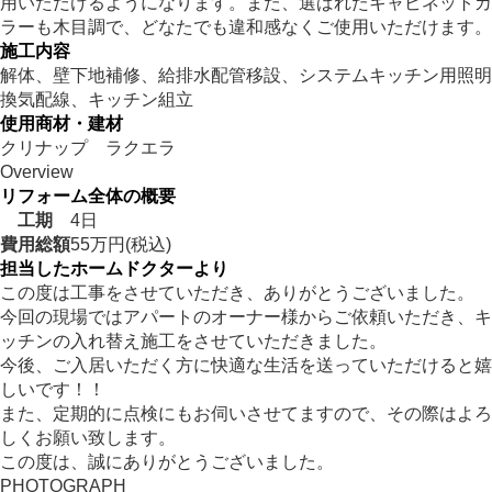
用いただけるようになります。また、選ばれたキャビネットカ
ラーも木目調で、どなたでも違和感なくご使用いただけます。
施工内容
解体、壁下地補修、給排水配管移設、システムキッチン用照明
換気配線、キッチン組立
使用商材・建材
クリナップ ラクエラ
Overview
リフォーム全体の概要
工期
4日
費用総額
55万円(税込)
担当したホームドクターより
この度は工事をさせていただき、ありがとうございました。
今回の現場ではアパートのオーナー様からご依頼いただき、キ
ッチンの入れ替え施工をさせていただきました。
今後、ご入居いただく方に快適な生活を送っていただけると嬉
しいです！！
また、定期的に点検にもお伺いさせてますので、その際はよろ
しくお願い致します。
この度は、誠にありがとうございました。
PHOTOGRAPH