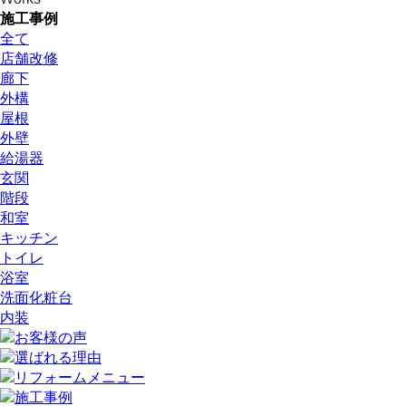
施工事例
全て
店舗改修
廊下
外構
屋根
外壁
給湯器
玄関
階段
和室
キッチン
トイレ
浴室
洗面化粧台
内装