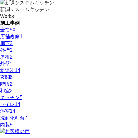
新調システムキッチン
Works
施工事例
全て
50
店舗改修
1
廊下
2
外構
2
屋根
2
外壁
5
給湯器
14
玄関
6
階段
2
和室
2
キッチン
5
トイレ
14
浴室
14
洗面化粧台
7
内装
9