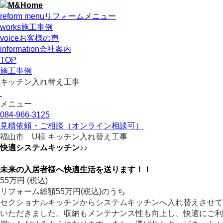
reform menu
リフォームメニュー
works
施工事例
voice
お客様の声
information
会社案内
TOP
施工事例
キッチン入れ替え工事
メニュー
084-966-3125
見積依頼・ご相談
（オンライン相談可）
福山市 U様 キッチン入れ替え工事
快適システムキッチン♪♪
未来の入居者様へ快適生活を送ります！！
55
万円
(税込)
リフォーム総額55万円(税込)のうち
セクショナルキッチンからシステムキッチンへ入れ替えさせて
いただきました。収納もメンテナンス性も向上し、快適にご利