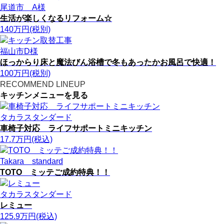
尾道市 A様
生活が楽しくなるリフォーム☆
140
万円(税別)
福山市D様
ほっからり床と魔法びん浴槽で冬もあったかお風呂で快適！
100
万円(税別)
RECOMMEND LINEUP
キッチンメニューを見る
タカラスタンダード
車椅子対応 ライフサポートミニキッチン
17.7
万円
(税込)
Takara standard
TOTO ミッテご成約特典！！
タカラスタンダード
レミュー
125.9
万円
(税込)