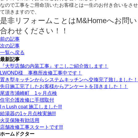
なので工事をご用命頂いたお客様とは一生のお付き合いをさせ
て頂きますので、
是非リフォームことはM&Homeへお問い
合わせください！！
前の記事
次の記事
一覧へ戻る
最新記事
『大型店舗の内装工事』すこしご紹介致します！
LWOND様 事務所改修工事中です！
置き型キッチンからシステムキッチンへ交換完了致しました！
先日施工完了したお客様からアンケートを頂きました！！
尾道市浦崎町 1ヶ月点検
住宅介護改修に手摺取付
IｎLush coat 施工しました!!!
給湯器の1ヶ月点検実施!!!
火災保険有効活用
店舗改修工事スタートです!!!
ホームドクター