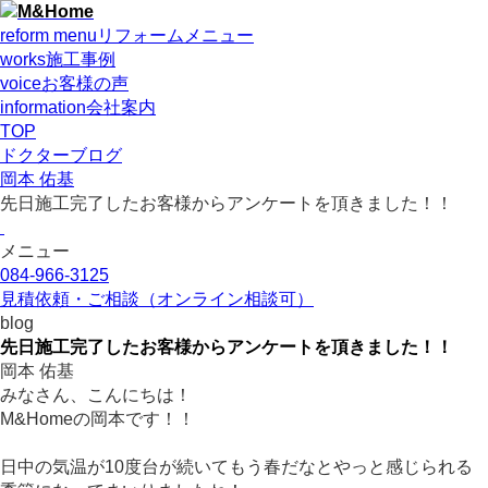
reform menu
リフォームメニュー
works
施工事例
voice
お客様の声
information
会社案内
TOP
ドクターブログ
岡本 佑基
先日施工完了したお客様からアンケートを頂きました！！
メニュー
084-966-3125
見積依頼・ご相談
（オンライン相談可）
blog
先日施工完了したお客様からアンケートを頂きました！！
岡本 佑基
みなさん、こんにちは！
M&Homeの岡本です！！
日中の気温が10度台が続いてもう春だなとやっと感じられる